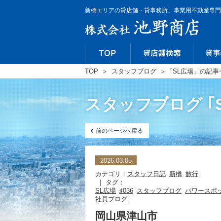
新橋エリアの貸店舗・貸事務所、事業用不動産専門
TOP
＞
スタッフブログ
＞
「SL広場」の記事
スタッフブログ ｢
前のページへ戻る
2026.03.05
カテゴリ：
スタッフ日記
新橋
旅行
｜ タグ：
SL広場
♯036
スタッフブログ
パワースポ
社員ブログ
岡山県津山市