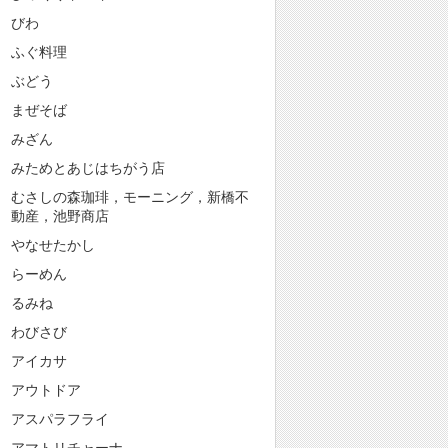
びわ
ふぐ料理
ぶどう
まぜそば
みざん
みためとあじはちがう店
むさしの森珈琲，モーニング，新橋不
動産，池野商店
やなせたかし
らーめん
るみね
わびさび
アイカサ
アウトドア
アスパラフライ