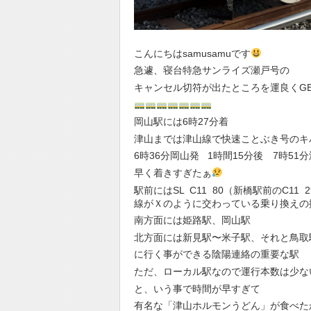
こんにちはsamusamuです
急遽、寝台特急サンライズ瀬戸号の
キャンセル切符が出たところを運良くGE
岡山駅には6時27分着
津山までは津山線で快速ことぶき号のキ
6時36分岡山発 1時間15分後 7時51
早く着きすぎたぁ
駅前にはSL C11 80（新橋駅前のC
線がＸのように交わっている乗り換えの
南方面には姫路駅、岡山駅
北方面には新見駅〜米子駅、それと鳥取
に行く事ができる陰陽連絡の重要な駅
ただ、ローカル駅なので運行本数は少な
と、いう事で時間が早すぎて
有名な「津山ホルモンうどん」が食べた