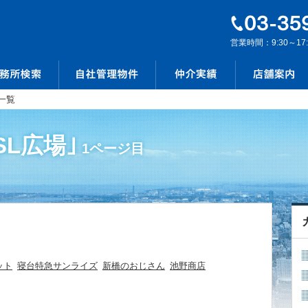
営業時間：9:30～17
一覧
SL広場｣
1ページ目
ット
寝台特急サンライズ
新橋のおじさん
池野商店