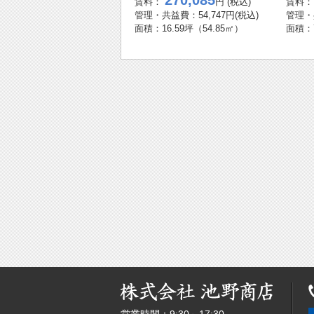
270,085
賃料：
円
(税込)
賃料
管理・共益費：54,747円
(税込)
管理・
面積：
16.59坪
（54.85㎡）
面積：
「新橋
2025年03月25日
貸事務所
8,1
「新橋
2025年03月25日
貸事務所
8,1
「新橋
2025年03月25日
貸事務所
8,1
「新橋
2025年03月25日
貸事務所
8,1
「新橋
2025年03月25日
貸事務所
8,1
「新橋