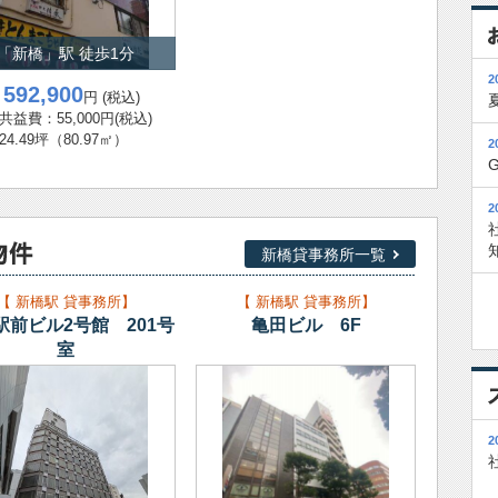
,085円(税込) / 管理・共益費：54,747円(税込)
「新橋」駅 徒歩1分
ノ島」駅 徒歩1分 /
10.96坪
（36.24㎡）
2
592,900
：
円
(税込)
,000円 / 管理・共益費：8,000円(非課税)
共益費：55,000円
(税込)
24.49坪
（80.97㎡）
2
ノ島」駅 徒歩1分 /
25.5坪
（84.31㎡）
,000円(税込) / 管理・共益費：37,790円(税込)
2
」駅 徒歩2分 /
35.1坪
（116.04㎡）
新橋貸事務所一覧
03,900円(税込) / 管理・共益費：115,830円(税込)
【 新橋駅 貸事務所】
【 新橋駅 貸事務所】
駅前ビル2号館 201号
亀田ビル 6F
」駅 徒歩12分 /
293.17坪
（969.14㎡）
室
74,611円(税込) / 管理・共益費：賃料に含む
」駅 徒歩5分 /
65坪
（214.88㎡）
2
料相談