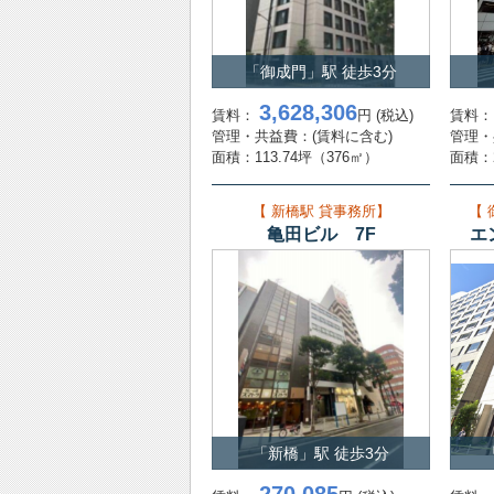
「新橋
2025年10月10日
貸事務所
※賃
「御成門」駅 徒歩3分
「新橋
3,628,306
賃料：
円
(税込)
賃料
2025年08月28日
貸事務所
9,6
管理・共益費：
(賃料に含む)
管理・
面積：
113.74坪
（376㎡）
面積：
「銀座
2025年08月27日
貸店舗
【 新橋駅 貸事務所】
【
1,0
亀田ビル 7F
エ
「銀座
2025年08月27日
貸店舗
972
「銀座
2025年06月20日
貸店舗事務所
※賃
「新橋」駅 徒歩3分
「銀座
2025年06月20日
貸店舗事務所
※賃