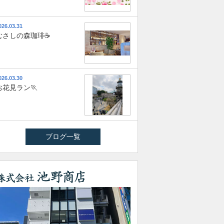
026.03.31
むさしの森珈琲☕
026.03.30
お花見ラン🏃
ブログ一覧