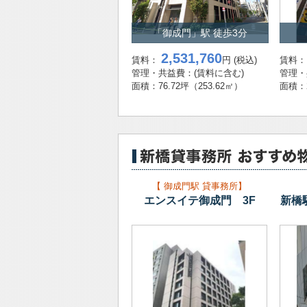
2026年03月26日
貸事務所
270
「御成門」駅 徒歩3分
「江
2025年12月11日
2,531,760
賃料：
円
(税込)
賃料
100
管理・共益費：
(賃料に含む)
管理・
面積：
76.72坪
（253.62㎡）
面積：
「江
2025年12月11日
貸店舗事務所
350
「新橋
2025年11月14日
貸事務所
1,0
【 御成門駅 貸事務所】
エンスイテ御成門 3F
新橋
「新橋
2025年11月05日
貸事務所
9,6
「新橋
2025年10月10日
貸事務所
※賃