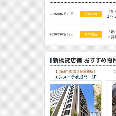
「新橋
2026年07月08日
貸事務所
177
「新橋
2026年06月08日
貸事務所
※賃
「御
2026年04月27日
貸事務所
3,6
【 御成門駅 貸店舗事務所】
【
「新橋
2026年04月15日
貸事務所
エンスイテ御成門 1F
530
「新橋
2026年03月26日
貸事務所
270
「新橋