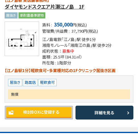
【江ノ島駅 貸店舗事務所】
ダイヤモンドスクエア片瀬江ノ島 1F
居抜き
新耐震基準建物
350,000
賃料 :
円(税込)
管理費/共益費 :
37,790円(税込)
江ノ島電鉄「江ノ島」駅
徒歩1分
湘南モノレール「湘南江の島」駅
徒歩2分
成約状態 ：
募集中
面積 :
25.5坪
（84.31㎡）
所在階 :
1階部分
【江ノ島駅1分】軽飲食可・多業種対応の1Fクリニック居抜き区画
居抜き
路面店
軽飲食可
無償
検討BOXに登録する
詳細を見る