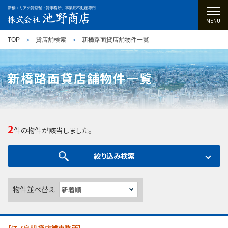
新橋エリアの貸店舗・貸事務所、事業用不動産専門
MENU
TOP
貸店舗検索
新橋路面貸店舗物件一覧
新橋路面貸店舗物件一覧
2
件の物件が該当しました。
絞り込み検索
物件並べ替え