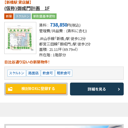
【新橋駅 貸店舗】
(仮称)御成門計画 1F
新築
スケルトン
新耐震基準建物
738,850
賃料 :
円(税込)
管理費/共益費 :
(賃料に含む)
JR山手線「新橋」駅
徒歩12分
都営三田線「御成門」駅
徒歩2分
面積 :
21.11坪
（69.79㎡）
所在階 :
1階部分
日比谷通り沿いの新築物件！
スケルトン
路面店
飲食可
軽飲食可
検討BOXに登録する
詳細を見る