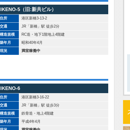
IKENO-5（旧:新共ビル）
住所
港区新橋3-13-2
交通
JR「新橋」駅 徒歩2分
構造規模
RC造・地下1階地上4階建
築年月
昭和40年4月
現況
満室稼働中
IKENO-6
住所
港区新橋3-16-22
交通
JR「新橋」駅 徒歩3分
構造規模
鉄骨造・地上4階建
築年月
平成4年4月
現況
満室稼働中