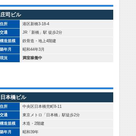
庄司ビル
住所
港区新橋3-18-4
交通
JR「新橋」駅 徒歩2分
構造規模
鉄骨造・地上4階建
築年月
昭和44年3月
現況
満室稼働中
日本橋ビル
住所
中央区日本橋兜町8-11
交通
東京メトロ「日本橋」駅徒歩2分
構造規模
木造・2階建
築年月
昭和39年