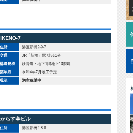
IKENO-7
住所
港区新橋2-9-7
交通
JR「新橋」駅 徒歩1分
構造規模
鉄骨造・地下1階地上10階建
築年月
令和4年7月竣工予定
現況
満室稼働中
からす亭ビル
住所
港区新橋2-8-8