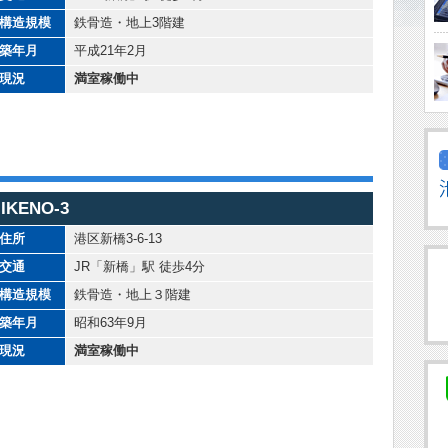
構造規模
鉄骨造・地上3階建
築年月
平成21年2月
現況
満室稼働中
IKENO-3
住所
港区新橋3-6-13
交通
JR「新橋」駅 徒歩4分
構造規模
鉄骨造・地上３階建
築年月
昭和63年9月
現況
満室稼働中