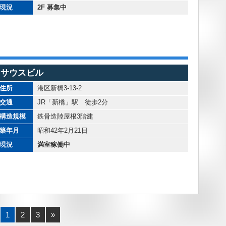
現況
2F 募集中
サウスビル
住所
港区新橋3-13-2
交通
JR「新橋」駅 徒歩2分
構造規模
鉄骨造陸屋根3階建
築年月
昭和42年2月21日
現況
満室稼働中
1
2
3
»