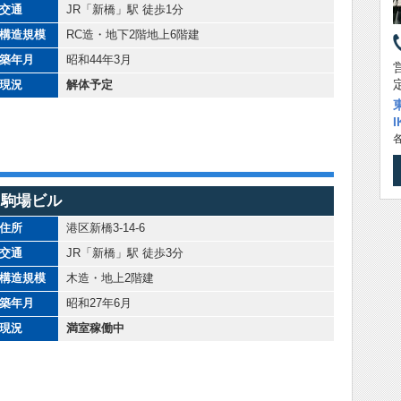
交通
JR「新橋」駅 徒歩1分
構造規模
RC造・地下2階地上6階建
築年月
昭和44年3月
現況
解体予定
駒場ビル
住所
港区新橋3-14-6
交通
JR「新橋」駅 徒歩3分
構造規模
木造・地上2階建
築年月
昭和27年6月
現況
満室稼働中