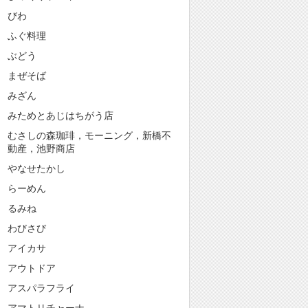
びわ
ふぐ料理
ぶどう
まぜそば
みざん
みためとあじはちがう店
むさしの森珈琲，モーニング，新橋不
動産，池野商店
やなせたかし
らーめん
るみね
わびさび
アイカサ
アウトドア
アスパラフライ