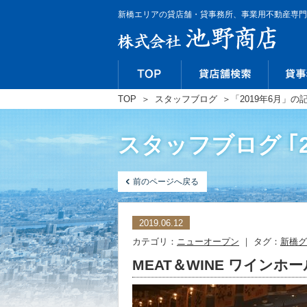
新橋エリアの貸店舗・貸事務所、事業用不動産専門
TOP
＞
スタッフブログ
＞
「2019年6月」の
スタッフブログ ｢2
前のページへ戻る
2019.06.12
カテゴリ：
ニューオープン
｜ タグ：
新橋グ
MEAT＆WINE ワインホ