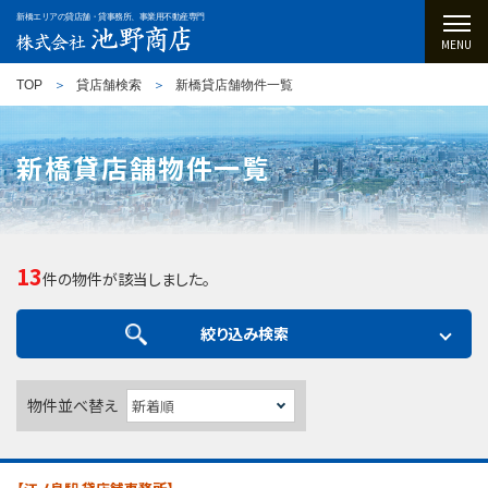
新橋エリアの貸店舗・貸事務所、事業用不動産専門
MENU
TOP
貸店舗検索
新橋貸店舗物件一覧
新橋貸店舗物件一覧
13
件の物件が該当しました。
絞り込み検索
物件並べ替え