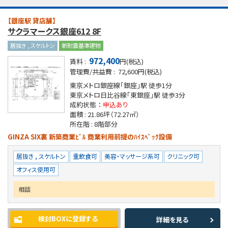
【銀座駅 貸店舗】
サクラマークス銀座612 8F
居抜き , スケルトン
新耐震基準建物
972,400
賃料 :
円(税込)
管理費/共益費 :
72,600円(税込)
東京メトロ銀座線「銀座」駅
徒歩1分
東京メトロ日比谷線「東銀座」駅
徒歩3分
成約状態 ：
申込あり
面積 :
21.86坪
（72.27㎡）
所在階 :
8階部分
GINZA SIX裏 新築商業ﾋﾞﾙ 商業利用前提のﾊｲｽﾍﾟｯｸ設備
居抜き , スケルトン
重飲食可
美容・マッサージ系可
クリニック可
オフィス使用可
相談
検討BOXに登録する
詳細を見る