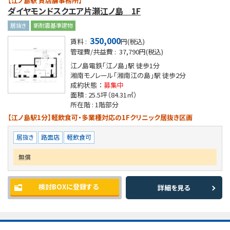
【江ノ島駅 貸店舗事務所】
ダイヤモンドスクエア片瀬江ノ島 1F
居抜き
新耐震基準建物
350,000
賃料 :
円(税込)
管理費/共益費 :
37,790円(税込)
江ノ島電鉄「江ノ島」駅
徒歩1分
湘南モノレール「湘南江の島」駅
徒歩2分
成約状態 ：
募集中
面積 :
25.5坪
（84.31㎡）
所在階 :
1階部分
【江ノ島駅1分】軽飲食可・多業種対応の1Fクリニック居抜き区画
居抜き
路面店
軽飲食可
無償
検討BOXに登録する
詳細を見る