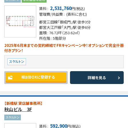
2,531,760
賃料 :
円(税込)
管理費/共益費 :
(賃料に含む)
都営三田線「御成門」駅
徒歩3分
都営大江戸線「大門」駅
徒歩6分
面積 :
76.72坪
（253.62㎡）
所在階 :
5階部分
2025年6月末までの契約締結でFRキャンペーン中！オプションで完全什器
付きプラン！
スケルトン
検討BOXに登録する
詳細を見る
【新橋駅 貸店舗事務所】
秋山ビル 3F
スケルトン
592,900
賃料 :
円(税込)