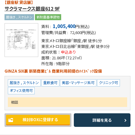
【銀座駅 貸店舗】
サクラマークス銀座612 9F
居抜き , スケルトン
新耐震基準建物
1,005,400
賃料 :
円(税込)
管理費/共益費 :
72,600円(税込)
東京メトロ銀座線「銀座」駅
徒歩1分
東京メトロ日比谷線「東銀座」駅
徒歩3分
成約状態 ：
申込あり
面積 :
21.86坪
（72.27㎡）
所在階 :
9階部分
GINZA SIX裏 新築商業ﾋﾞﾙ 商業利用前提のﾊｲｽﾍﾟｯｸ設備
居抜き , スケルトン
重飲食可
美容・マッサージ系可
クリニック可
オフィス使用可
相談
検討BOXに登録する
詳細を見る