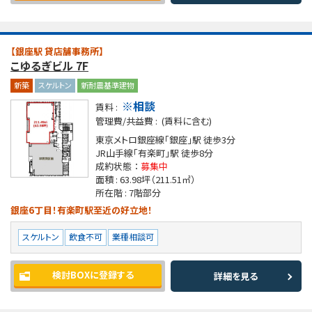
【銀座駅 貸店舗事務所】
こゆるぎビル 7F
新築
スケルトン
新耐震基準建物
※相談
賃料 :
管理費/共益費 :
(賃料に含む)
東京メトロ銀座線「銀座」駅
徒歩3分
JR山手線「有楽町」駅
徒歩8分
成約状態 ：
募集中
面積 :
63.98坪
（211.51㎡）
所在階 :
7階部分
銀座6丁目！有楽町駅至近の好立地！
スケルトン
飲食不可
業種相談可
検討BOXに登録する
詳細を見る