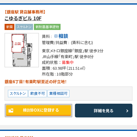
【銀座駅 貸店舗事務所】
こゆるぎビル 10F
新築
スケルトン
新耐震基準建物
※相談
賃料 :
管理費/共益費 :
(賃料に含む)
東京メトロ銀座線「銀座」駅
徒歩3分
JR山手線「有楽町」駅
徒歩8分
成約状態 ：
募集中
面積 :
63.98坪
（211.51㎡）
所在階 :
10階部分
銀座6丁目！有楽町駅至近の好立地！
スケルトン
飲食不可
業種相談可
検討BOXに登録する
詳細を見る