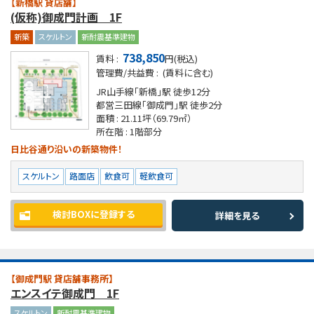
【新橋駅 貸店舗】
(仮称)御成門計画 1F
新築
スケルトン
新耐震基準建物
738,850
賃料 :
円(税込)
管理費/共益費 :
(賃料に含む)
JR山手線「新橋」駅
徒歩12分
都営三田線「御成門」駅
徒歩2分
面積 :
21.11坪
（69.79㎡）
所在階 :
1階部分
日比谷通り沿いの新築物件！
スケルトン
路面店
飲食可
軽飲食可
検討BOXに登録する
詳細を見る
【御成門駅 貸店舗事務所】
エンスイテ御成門 1F
スケルトン
新耐震基準建物