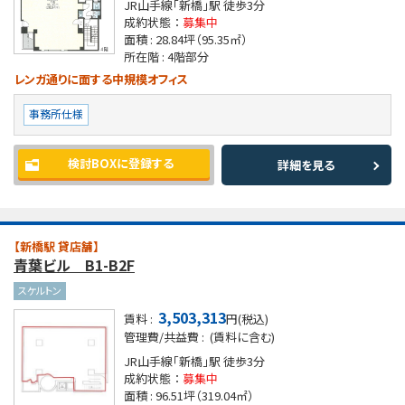
JR山手線「新橋」駅
徒歩3分
成約状態 ：
募集中
面積 :
28.84坪
（95.35㎡）
所在階 :
4階部分
レンガ通りに面する中規模オフィス
事務所仕様
検討BOXに登録する
詳細を見る
【新橋駅 貸店舗】
青葉ビル B1-B2F
スケルトン
3,503,313
賃料 :
円(税込)
管理費/共益費 :
(賃料に含む)
JR山手線「新橋」駅
徒歩3分
成約状態 ：
募集中
面積 :
96.51坪
（319.04㎡）