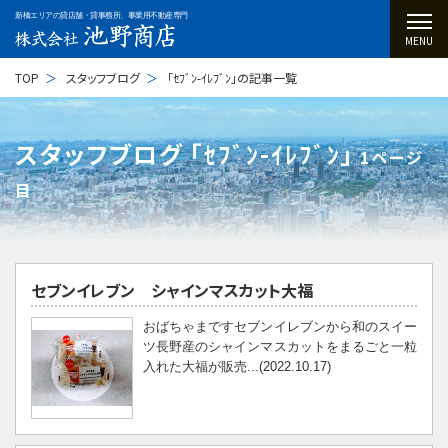
新橋エリアの貸店舗・貸事務所、事業用不動産専門
MENU
TOP
スタッフブログ
「ｾﾌﾞﾝ-ｲﾚﾌﾞﾝ」の記事一覧
スタッフブログ ｢ｾﾌﾞﾝ-ｲﾚﾌﾞﾝ｣
1ページ
目
セブンイレブン シャインマスカット大福
おばちゃまですセブンイレブンから和のスイー
ツ長野産のシャインマスカットをまるごと一粒
入れた大福が販売...(2022.10.17)