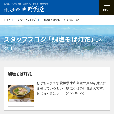
新橋エリアの貸店舗・貸事務所、事業用不動産専門
MENU
TOP
スタッフブログ
「鯛塩そば灯花」の記事一覧
スタッフブログ ｢鯛塩そば灯花｣
1ペー
ジ目
鯛塩そば灯花
おばちゃまです愛媛県宇和島産の真鯛を贅沢に
使用しているという鯛塩そばの灯花さんです。
おばちゃまはラー...(2022.07.29)