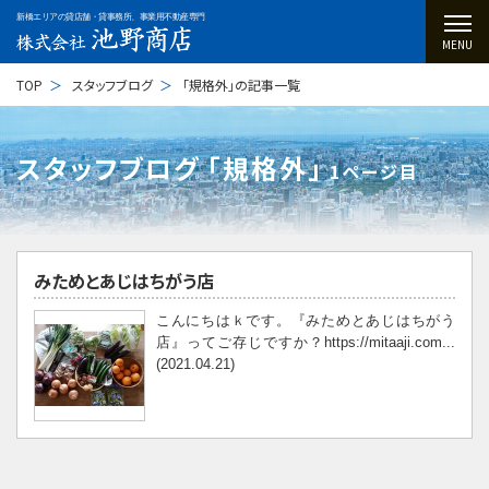
新橋エリアの貸店舗・貸事務所、事業用不動産専門
MENU
TOP
スタッフブログ
「規格外」の記事一覧
スタッフブログ ｢規格外｣
1ページ目
みためとあじはちがう店
こんにちはｋです。『みためとあじはちがう
店』ってご存じですか？https://mitaaji.com...
(2021.04.21)