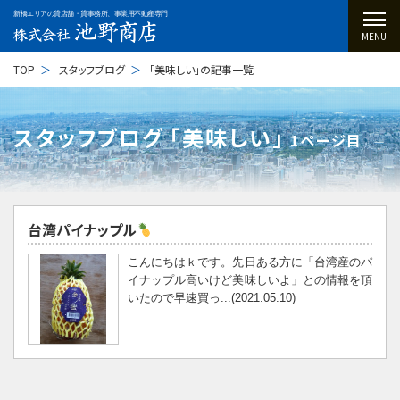
新橋エリアの貸店舗・貸事務所、事業用不動産専門
MENU
TOP
スタッフブログ
「美味しい」の記事一覧
スタッフブログ ｢美味しい｣
1ページ目
台湾パイナップル
こんにちはｋです。先日ある方に「台湾産のパ
イナップル高いけど美味しいよ」との情報を頂
いたので早速買っ...(2021.05.10)