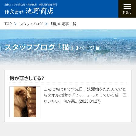
新橋エリアの貸店舗・貸事務所、事業用不動産専門
MENU
TOP
スタッフブログ
「猫」の記事一覧
スタッフブログ ｢猫｣
1ページ目
何か悪さしてる？
こんにちはｋです先日、洗濯物をたたんでいた
らタオルの陰で『じぃー』っとしている猫一匹
だいたい、何か悪...(2023.04.27)