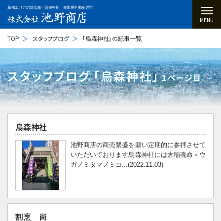
新橋エリアの貸店舗・貸事務所、事業用不動産専門
MENU
TOP
スタッフブログ
「烏森神社」の記事一覧
スタッフブログ ｢烏森神社｣
1ページ目
烏森神社
池野商店の商売繫盛を願い定期的に参拝させて
いただいております烏森神社には倉稲魂命＜ウ
ガノミタマノミコ...(2022.11.03)
割烹 尚