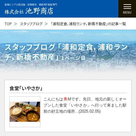
新橋エリアの貸店舗・貸事務所、事業用不動産専門
MENU
TOP
スタッフブログ
「浦和定食，浦和ランチ，新橋不動産」の記事一覧
スタッフブログ ｢浦和定食，浦和ラン
チ，新橋不動産｣
1ページ目
食堂「いやさか」
こんにちは
Mです。先日、地元の新しくオー
プンした食堂「いやさか」へ行って来ました駅
前の好立地の場所...(2025.02.05)