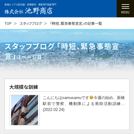
新橋エリアの貸店舗・貸事務所、事業用不動産専門
MENU
TOP
スタッフブログ
「時短、緊急事態宣言」の記事一覧
スタッフブログ ｢時短、緊急事態宣
言｣
1ページ目
大規模な訓練
こんにちはsamusamuです
今週の始め、新橋
駅前で警察、機動隊による救助活動訓練...
(2022.02.24)