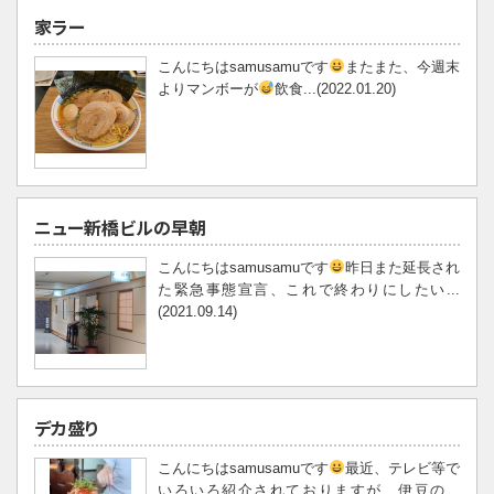
家ラー
こんにちはsamusamuです
またまた、今週末
よりマンボーが
飲食...(2022.01.20)
ニュー新橋ビルの早朝
こんにちはsamusamuです
昨日また延長され
た緊急事態宣言、これで終わりにしたい...
(2021.09.14)
デカ盛り
こんにちはsamusamuです
最近、テレビ等で
いろいろ紹介されておりますが、伊豆の...