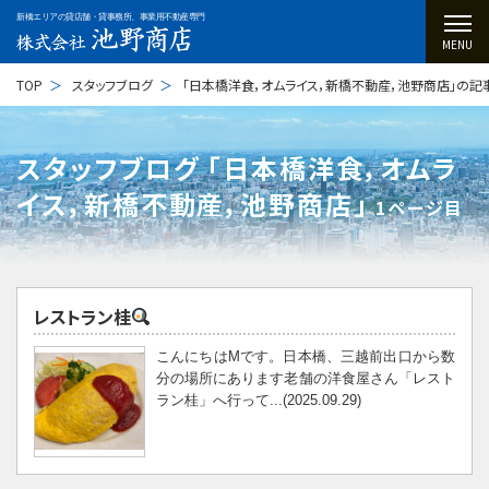
新橋エリアの貸店舗・貸事務所、事業用不動産専門
MENU
TOP
スタッフブログ
「日本橋洋食，オムライス，新橋不動産，池野商店」の記
スタッフブログ ｢日本橋洋食，オムラ
イス，新橋不動産，池野商店｣
1ページ目
レストラン桂
こんにちはMです。日本橋、三越前出口から数
分の場所にあります老舗の洋食屋さん「レスト
ラン桂」へ行って...(2025.09.29)