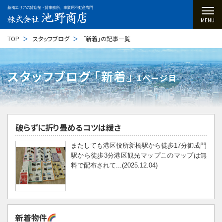
新橋エリアの貸店舗・貸事務所、事業用不動産専門
MENU
TOP
スタッフブログ
「新着」の記事一覧
スタッフブログ ｢新着｣
1ページ目
破らずに折り畳めるコツは緩さ
またしても港区役所新橋駅から徒歩17分御成門
駅から徒歩3分港区観光マップこのマップは無
料で配布されて...(2025.12.04)
新着物件