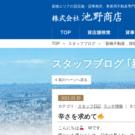
新橋エリアの貸店舗・貸事務所、事業用不動産専門
TOP
＞
スタッフブログ
＞
「新橋不動産，韓
スタッフブログ ｢
前のページへ戻る
2021.03.30
カテゴリ：
スタッフ日記
ランチ情報
｜ タ
辛さを求めて
こんにちは
Мです。