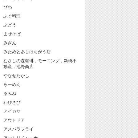
びわ
ふぐ料理
ぶどう
まぜそば
みざん
みためとあじはちがう店
むさしの森珈琲，モーニング，新橋不
動産，池野商店
やなせたかし
らーめん
るみね
わびさび
アイカサ
アウトドア
アスパラフライ