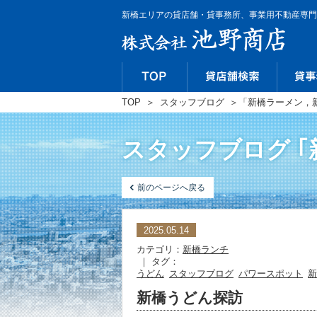
新橋エリアの貸店舗・貸事務所、事業用不動産専門
TOP
＞
スタッフブログ
＞
「新橋ラーメン，
スタッフブログ 
前のページへ戻る
2025.05.14
カテゴリ：
新橋ランチ
｜ タグ：
うどん
スタッフブログ
パワースポット
新
新橋うどん探訪