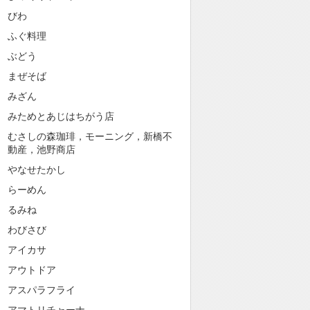
びわ
ふぐ料理
ぶどう
まぜそば
みざん
みためとあじはちがう店
むさしの森珈琲，モーニング，新橋不
動産，池野商店
やなせたかし
らーめん
るみね
わびさび
アイカサ
アウトドア
アスパラフライ