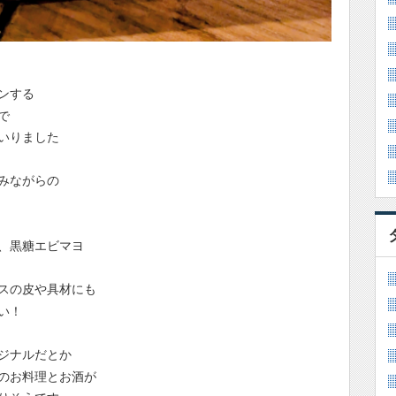
ンする
で
いりました
みながらの
、黒糖エビマヨ
スの皮や具材にも
い！
ジナルだとか
のお料理とお酒が