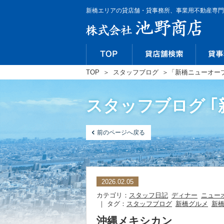
新橋エリアの貸店舗・貸事務所、事業用不動産専門
TOP
＞
スタッフブログ
＞
「新橋ニューオー
スタッフブログ 
前のページへ戻る
2026.02.05
カテゴリ：
スタッフ日記
ディナー
ニュー
｜ タグ：
スタッフブログ
新橋グルメ
新
沖縄メキシカン