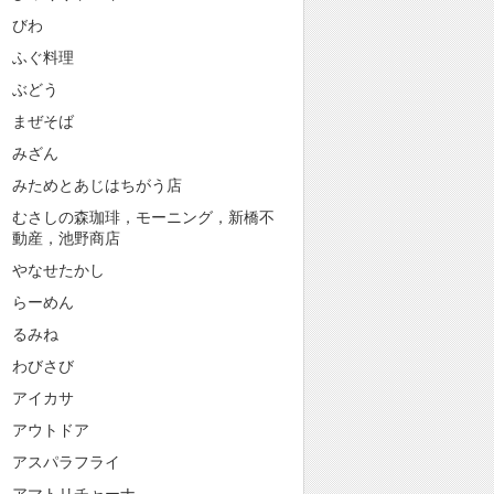
びわ
ふぐ料理
ぶどう
まぜそば
みざん
みためとあじはちがう店
むさしの森珈琲，モーニング，新橋不
動産，池野商店
やなせたかし
らーめん
るみね
わびさび
アイカサ
アウトドア
アスパラフライ