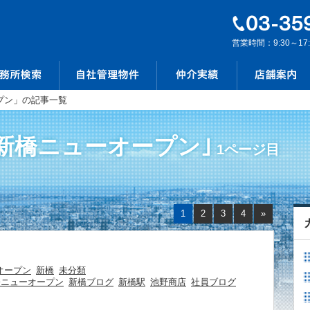
営業時間：9:30～17
プン」の記事一覧
｢新橋ニューオープン｣
1ページ目
1
2
3
4
»
オープン
新橋
未分類
橋ニューオープン
新橋ブログ
新橋駅
池野商店
社員ブログ