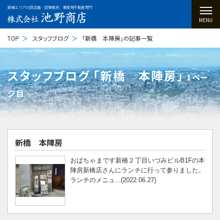
新橋エリアの貸店舗・貸事務所、事業用不動産専門
MENU
TOP
スタッフブログ
「新橋 本陣房」の記事一覧
スタッフブログ ｢新橋 本陣房｣
1ペー
ジ目
新橋 本陣房
おばちゃまです新橋２丁目いづみビルB1Fの本
陣房新橋店さんにランチに行って参りました。
ランチのメニュ...(2022.06.27)