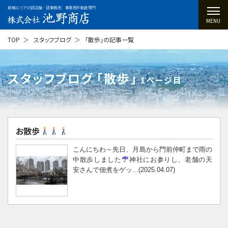
新橋エリアの貸店舗・貸事務所、事業用不動産専門
MENU
TOP
スタッフブログ
「散歩」の記事一覧
スタッフブログ ｢散歩｣
1ページ目
お散歩
こんにちわ～先日、月島から門前仲町まで雨の
中散歩しました
神社にお参りし、老舗の天
安さんで佃煮をゲッ...(2025.04.07)