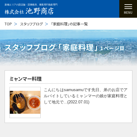
新橋エリアの貸店舗・貸事務所、事業用不動産専門
MENU
TOP
スタッフブログ
「家庭料理」の記事一覧
スタッフブログ ｢家庭料理｣
1ページ目
ミャンマー料理
こんにちはsamusamuです先日、弟のお店でア
ルバイトしているミャンマーの娘が家庭料理と
して地元で...(2022.07.01)