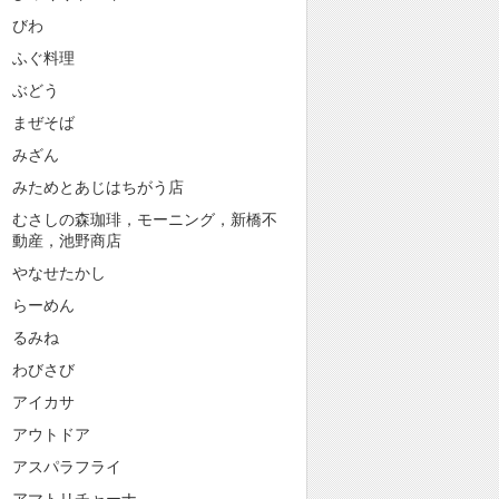
びわ
ふぐ料理
ぶどう
まぜそば
みざん
みためとあじはちがう店
むさしの森珈琲，モーニング，新橋不
動産，池野商店
やなせたかし
らーめん
るみね
わびさび
アイカサ
アウトドア
アスパラフライ