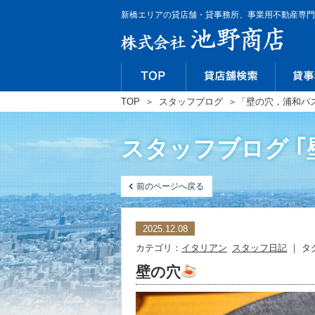
新橋エリアの貸店舗・貸事務所、事業用不動産専門
TOP
＞
スタッフブログ
＞
「壁の穴，浦和パ
スタッフブログ 
前のページへ戻る
2025.12.08
カテゴリ：
イタリアン
スタッフ日記
｜ タ
壁の穴