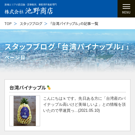
新橋エリアの貸店舗・貸事務所、事業用不動産専門
MENU
TOP
スタッフブログ
「台湾パイナップル」の記事一覧
スタッフブログ ｢台湾パイナップル｣
1
ページ目
台湾パイナップル
こんにちはｋです。先日ある方に「台湾産のパ
イナップル高いけど美味しいよ」との情報を頂
いたので早速買っ...(2021.05.10)