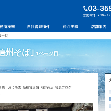
営業時間：9:30～17
事一覧
信州そば｣
1ページ目
新橋 おに蕎麦
新橋貸店舗
池野商店
社員ブログ
け