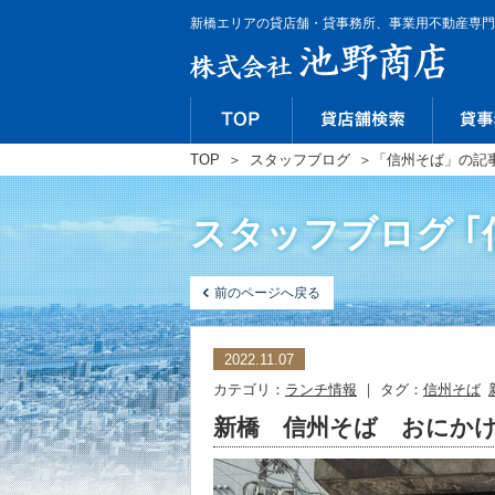
新橋エリアの貸店舗・貸事務所、事業用不動産専門
TOP
＞
スタッフブログ
＞
「信州そば」の記
スタッフブログ ｢
前のページへ戻る
2022.11.07
カテゴリ：
ランチ情報
｜ タグ：
信州そば
新橋 信州そば おにか