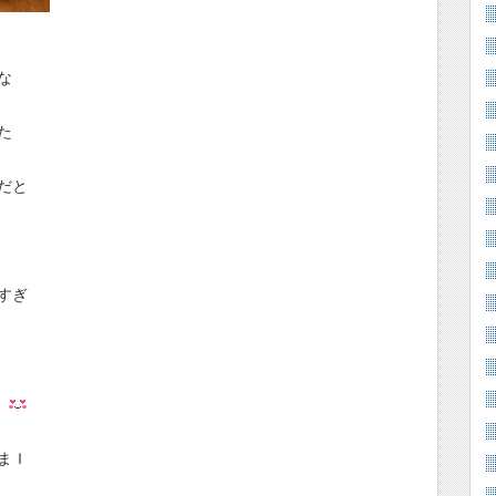
な
た
だと
すぎ
す
Ｉ