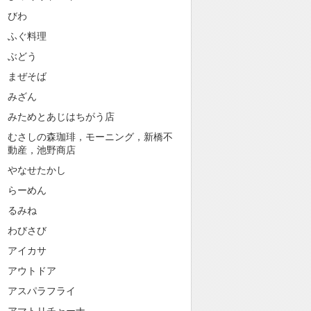
びわ
ふぐ料理
ぶどう
まぜそば
みざん
みためとあじはちがう店
むさしの森珈琲，モーニング，新橋不
動産，池野商店
やなせたかし
らーめん
るみね
わびさび
アイカサ
アウトドア
アスパラフライ