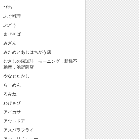
びわ
ふぐ料理
ぶどう
まぜそば
みざん
みためとあじはちがう店
むさしの森珈琲，モーニング，新橋不
動産，池野商店
やなせたかし
らーめん
るみね
わびさび
アイカサ
アウトドア
アスパラフライ