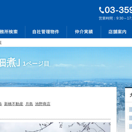
営業時間：9:30～17
覧
佃煮｣
1ページ目
歩
新橋不動産
月島
池野商店