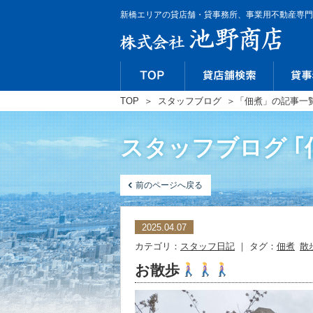
新橋エリアの貸店舗・貸事務所、事業用不動産専門
TOP
＞
スタッフブログ
＞
「佃煮」の記事一
スタッフブログ ｢
前のページへ戻る
2025.04.07
カテゴリ：
スタッフ日記
｜ タグ：
佃煮
散
お散歩