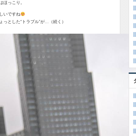
はほっこり。
しいですね
ょっとした“トラブル”が…（続く）