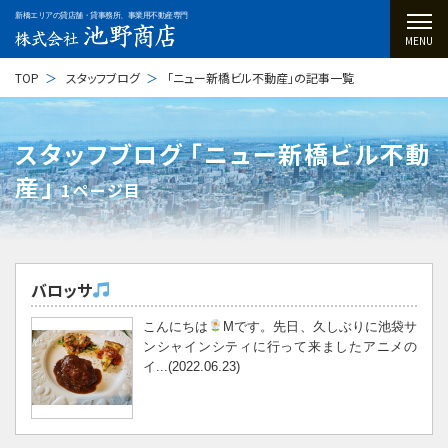
新橋エリアの貸店舗・貸事務所、事業用不動産専門
MENU
TOP
スタッフブログ
「ニュー新橋ビル不動産」の記事一覧
スタッフブログ ｢ニュー新橋ビル不動
産｣
1ページ目
バロッサ
こんにちは
Mです。先日、久しぶりに池袋サ
ンシャインシティに行って来ましたアニメの
イ...(2022.06.23)