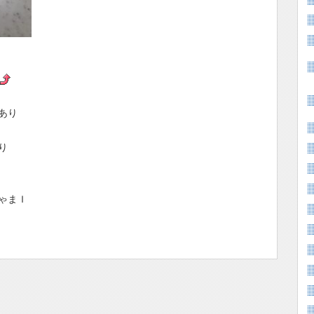
あり
り
まＩ