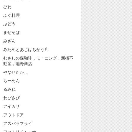
びわ
ふぐ料理
ぶどう
まぜそば
みざん
みためとあじはちがう店
むさしの森珈琲，モーニング，新橋不
動産，池野商店
やなせたかし
らーめん
るみね
わびさび
アイカサ
アウトドア
アスパラフライ