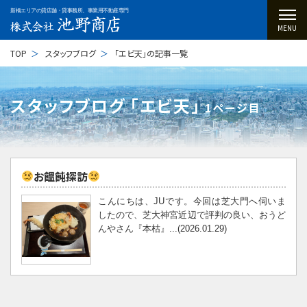
新橋エリアの貸店舗・貸事務所、事業用不動産専門
MENU
TOP
スタッフブログ
「エビ天」の記事一覧
スタッフブログ ｢エビ天｣
1ページ目
お饂飩探訪
こんにちは、JUです。今回は芝大門へ伺いま
したので、芝大神宮近辺で評判の良い、おうど
んやさん『本枯』...(2026.01.29)