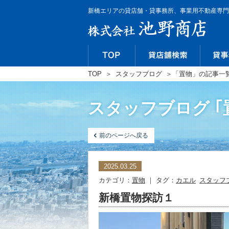
新橋エリアの貸店舗・貸事務所、事業用不動産専門
TOP
＞
スタッフブログ
＞
「置物」の記事一
スタッフブログ ｢
前のページへ戻る
2025.03.25
カテゴリ：
置物
｜ タグ：
カエル
スタッフ
新橋置物探訪１