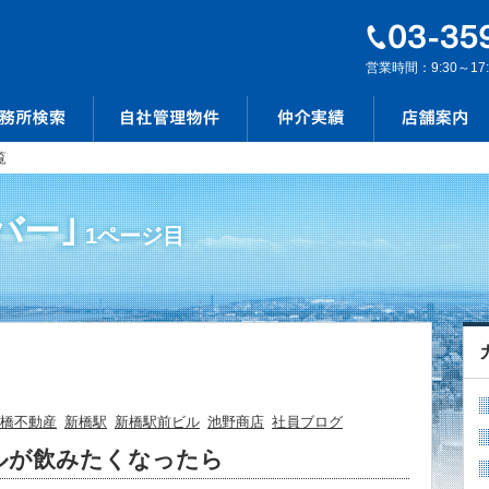
営業時間：9:30～17
覧
バー｣
1ページ目
橋不動産
新橋駅
新橋駅前ビル
池野商店
社員ブログ
ルが飲みたくなったら