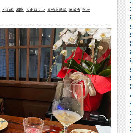
ー
不動産
和服
大正ロマン
新橋不動産
蒸留所
銀座