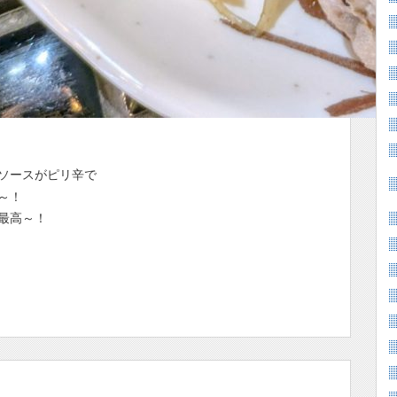
ソースがピリ辛で
～！
最高～！