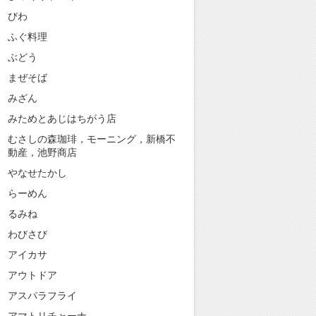
びわ
ふぐ料理
ぶどう
まぜそば
みざん
みためとあじはちがう店
むさしの森珈琲，モーニング，新橋不
動産，池野商店
やなせたかし
らーめん
るみね
わびさび
アイカサ
アウトドア
アスパラフライ