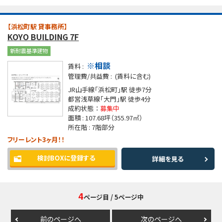
【浜松町駅 貸事務所】
KOYO BUILDING 7F
新耐震基準建物
※相談
賃料 :
管理費/共益費 :
(賃料に含む)
JR山手線「浜松町」駅
徒歩7分
都営浅草線「大門」駅
徒歩4分
成約状態 ：
募集中
面積 :
107.68坪
（355.97㎡）
所在階 :
7階部分
フリーレント3ヶ月！！
検討BOXに登録する
詳細を見る
4
ページ目
/ 5ページ中
前のページへ
次のページへ