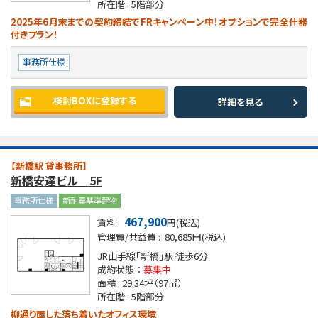
所在階 :
5階部分
2025年6月末までの契約締結でFRキャンペーン中！オプションで完全什器
付きプラン！
事務所仕様
検討BOXに登録する
詳細を見る
【新橋駅 貸事務所】
新橋安達ビル 5F
事務所仕様
新耐震基準建物
467,900
賃料 :
円(税込)
管理費/共益費 :
80,685円(税込)
JR山手線「新橋」駅
徒歩6分
成約状態 ：
募集中
面積 :
29.34坪
（97㎡）
所在階 :
5階部分
柳通り面した落ち着いたオフィス環境