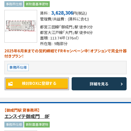
事務所仕様
新耐震基準建物
3,628,306
賃料 :
円(税込)
管理費/共益費 :
(賃料に含む)
都営三田線「御成門」駅
徒歩3分
都営大江戸線「大門」駅
徒歩6分
面積 :
113.74坪
（376㎡）
所在階 :
9階部分
2025年6月末までの契約締結でFRキャンペーン中！オプションで完全什器
付きプラン！
事務所仕様
検討BOXに登録する
詳細を見る
【御成門駅 貸事務所】
エンスイテ御成門 8F
事務所仕様
新耐震基準建物