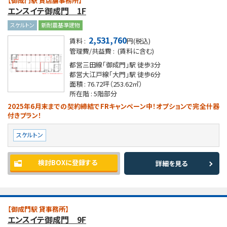
【御成門駅 貸店舗事務所】
エンスイテ御成門 1F
スケルトン
新耐震基準建物
2,531,760
賃料 :
円(税込)
管理費/共益費 :
(賃料に含む)
都営三田線「御成門」駅
徒歩3分
都営大江戸線「大門」駅
徒歩6分
面積 :
76.72坪
（253.62㎡）
所在階 :
5階部分
2025年6月末までの契約締結でFRキャンペーン中！オプションで完全什器
付きプラン！
スケルトン
検討BOXに登録する
詳細を見る
【御成門駅 貸事務所】
エンスイテ御成門 9F