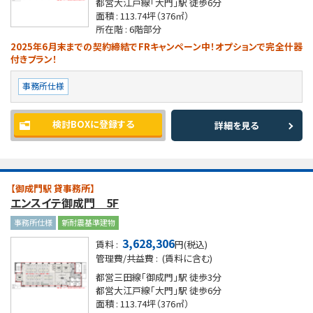
都営大江戸線「大門」駅
徒歩6分
面積 :
113.74坪
（376㎡）
所在階 :
6階部分
2025年6月末までの契約締結でFRキャンペーン中！オプションで完全什器
付きプラン！
事務所仕様
検討BOXに登録する
詳細を見る
【御成門駅 貸事務所】
エンスイテ御成門 5F
事務所仕様
新耐震基準建物
3,628,306
賃料 :
円(税込)
管理費/共益費 :
(賃料に含む)
都営三田線「御成門」駅
徒歩3分
都営大江戸線「大門」駅
徒歩6分
面積 :
113.74坪
（376㎡）