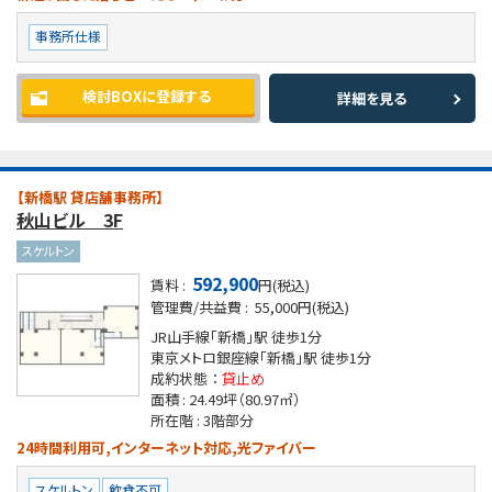
事務所仕様
検討BOXに登録する
詳細を見る
【新橋駅 貸店舗事務所】
秋山ビル 3F
スケルトン
592,900
賃料 :
円(税込)
管理費/共益費 :
55,000円(税込)
JR山手線「新橋」駅
徒歩1分
東京メトロ銀座線「新橋」駅
徒歩1分
成約状態 ：
貸止め
面積 :
24.49坪
（80.97㎡）
所在階 :
3階部分
24時間利用可,インターネット対応,光ファイバー
スケルトン
飲食不可