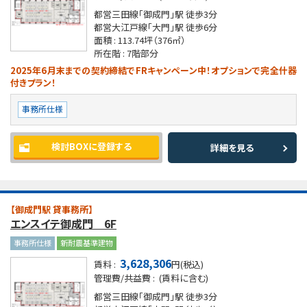
都営三田線「御成門」駅
徒歩3分
都営大江戸線「大門」駅
徒歩6分
面積 :
113.74坪
（376㎡）
所在階 :
7階部分
2025年6月末までの契約締結でFRキャンペーン中！オプションで完全什器
付きプラン！
事務所仕様
検討BOXに登録する
詳細を見る
【御成門駅 貸事務所】
エンスイテ御成門 6F
事務所仕様
新耐震基準建物
3,628,306
賃料 :
円(税込)
管理費/共益費 :
(賃料に含む)
都営三田線「御成門」駅
徒歩3分