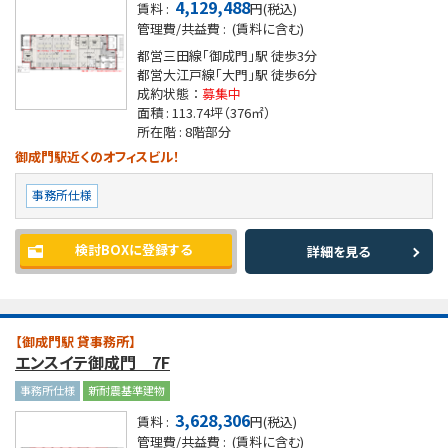
4,129,488
賃料 :
円(税込)
管理費/共益費 :
(賃料に含む)
都営三田線「御成門」駅
徒歩3分
都営大江戸線「大門」駅
徒歩6分
成約状態 ：
募集中
面積 :
113.74坪
（376㎡）
所在階 :
8階部分
御成門駅近くのオフィスビル！
事務所仕様
検討BOXに登録する
詳細を見る
【御成門駅 貸事務所】
エンスイテ御成門 7F
事務所仕様
新耐震基準建物
3,628,306
賃料 :
円(税込)
管理費/共益費 :
(賃料に含む)