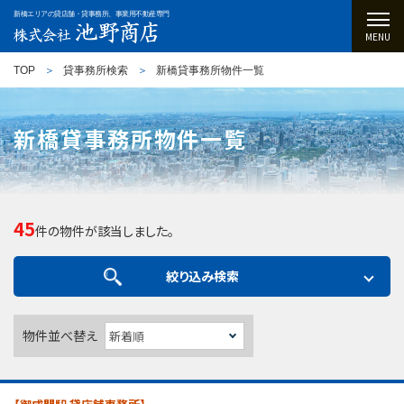
新橋エリアの貸店舗・貸事務所、事業用不動産専門
MENU
TOP
貸事務所検索
新橋貸事務所物件一覧
新橋貸事務所物件一覧
45
件の物件が該当しました。
絞り込み検索
物件並べ替え