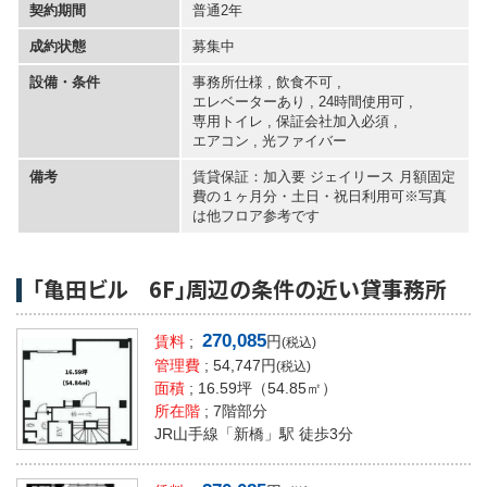
契約期間
普通2年
成約状態
募集中
設備・条件
事務所仕様 , 飲食不可 ,
エレベーターあり
,
24時間使用可
,
専用トイレ
,
保証会社加入必須
,
エアコン
,
光ファイバー
備考
賃貸保証：加入要 ジェイリース 月額固定
費の１ヶ月分・土日・祝日利用可※写真
は他フロア参考です
「亀田ビル 6F」周辺の条件の近い貸事務所
270,085
賃料
;
円
(税込)
管理費
; 54,747円
(税込)
面積
;
16.59坪
（54.85㎡）
所在階
; 7階部分
JR山手線「新橋」駅 徒歩3分