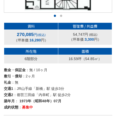
賃料
管理費 / 共益費
270,085
54,747円
円
(税込)
(税込)
（坪単価:
3,300
円）
（坪単価:
16,280
円）
所在階
面積
6階部分
16.59坪
（54.85㎡）
敷金・保証金
：無 / 10ヶ月
敷引・償却
：2ヶ月
礼金
：無
交通1
：JR山手線「新橋」駅 徒歩3分
交通2
：都営三田線「内幸町」駅 徒歩2分
築年月
：
1973年（昭和48年）07月
成約状態
：
募集中