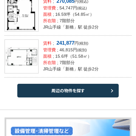
270,085
賃料
;
円
(税込)
管理費
; 54,747円
(税込)
面積
;
16.59坪
（54.85㎡）
所在階
; 7階部分
JR山手線「新橋」駅 徒歩2分
241,877
賃料
;
円
(税別)
管理費
; 46,815円
(税別)
面積
;
15.6坪
（51.58㎡）
所在階
; 7階部分
JR山手線「新橋」駅 徒歩2分
周辺の物件を探す