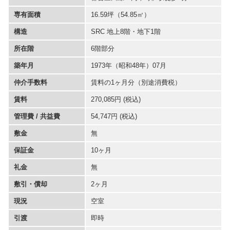
専有面積
16.59坪
（54.85㎡）
構造
SRC 地上8階・地下1階
所在階
6階部分
築年月
1973年（昭和48年）07月
仲介手数料
賃料の1ヶ月分（別途消費税）
賃料
270,085円 (税込)
管理費 / 共益費
54,747円 (税込)
敷金
無
保証金
10ヶ月
礼金
無
敷引・償却
2ヶ月
現況
空室
引渡
即時