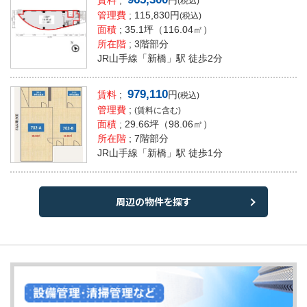
(税込)
管理費
; 115,830円
(税込)
面積
;
35.1坪
（116.04㎡）
所在階
; 3階部分
JR山手線「新橋」駅 徒歩2分
979,110
賃料
;
円
(税込)
管理費
;
(賃料に含む)
面積
;
29.66坪
（98.06㎡）
所在階
; 7階部分
JR山手線「新橋」駅 徒歩1分
周辺の物件を探す