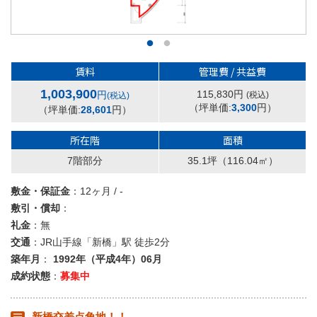
賃料
管理費 / 共益費
1,003,900
115,830円
円
(税込)
(税込)
（坪単価:
3,300
円）
（坪単価:
28,601
円）
所在階
面積
7階部分
35.1坪
（116.04㎡）
敷金・保証金
：12ヶ月 / -
敷引・償却
：
礼金
：無
交通
：JR山手線「新橋」駅 徒歩2分
築年月
：
1992年（平成4年）06月
成約状態
：
募集中
新橋交差点角地！！