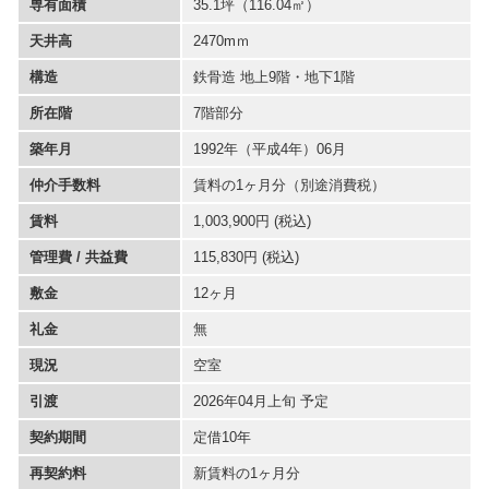
専有面積
35.1坪
（116.04㎡）
天井高
2470mｍ
構造
鉄骨造 地上9階・地下1階
所在階
7階部分
築年月
1992年（平成4年）06月
仲介手数料
賃料の1ヶ月分（別途消費税）
賃料
1,003,900円 (税込)
管理費 / 共益費
115,830円 (税込)
敷金
12ヶ月
礼金
無
現況
空室
引渡
2026年04月上旬 予定
契約期間
定借10年
再契約料
新賃料の1ヶ月分