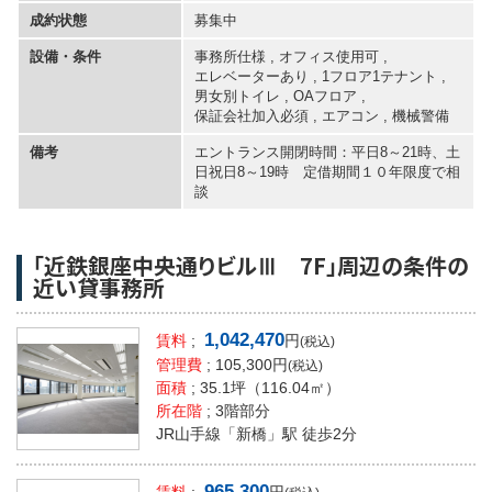
成約状態
募集中
設備・条件
事務所仕様 , オフィス使用可 ,
エレベーターあり
,
1フロア1テナント
,
男女別トイレ
,
OAフロア
,
保証会社加入必須
,
エアコン
,
機械警備
備考
エントランス開閉時間：平日8～21時、土
日祝日8～19時 定借期間１０年限度で相
談
「近鉄銀座中央通りビルⅢ 7F」周辺の条件の
近い貸事務所
1,042,470
賃料
;
円
(税込)
管理費
; 105,300円
(税込)
面積
;
35.1坪
（116.04㎡）
所在階
; 3階部分
JR山手線「新橋」駅 徒歩2分
965,300
賃料
;
円