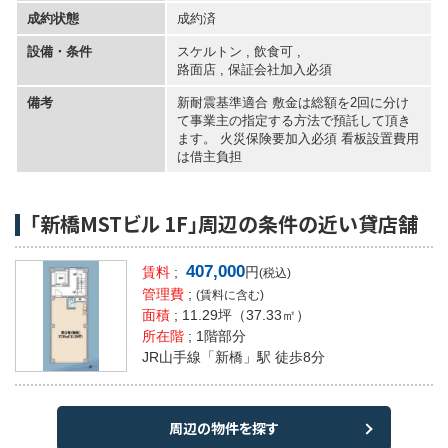
成約状態
成約済
設備・条件
スケルトン , 飲食可 ,
路面店
,
保証会社加入必須
備考
新耐震基準適合 敷金は総額を2回に分け
て事業主の指定する方法で預託して頂き
ます。 火災保険要加入必須 看板設置費用
は借主負担
「新橋MSTビル 1F」周辺の条件の近い貸店舗
407,000
賃料
;
円
(税込)
管理費
;
(賃料に含む)
面積
;
11.29坪
（37.33㎡）
所在階
; 1階部分
JR山手線「新橋」駅 徒歩8分
周辺の物件を探す