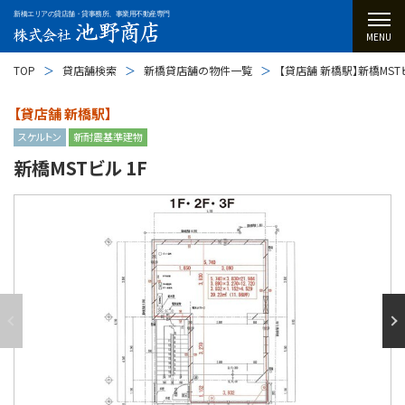
新橋エリアの貸店舗・貸事務所、事業用不動産専門
MENU
TOP
貸店舗検索
新橋貸店舗の物件一覧
【貸店舗 新橋駅】新橋MSTビ
【貸店舗 新橋駅】
スケルトン
新耐震基準建物
新橋MSTビル 1F