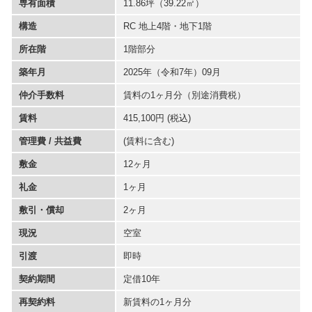
専有面積
11.86坪
（39.22㎡）
構造
RC 地上4階・地下1階
所在階
1階部分
築年月
2025年（令和7年）09月
仲介手数料
賃料の1ヶ月分（別途消費税）
賃料
415,100円 (税込)
管理費 / 共益費
(賃料に含む)
敷金
12ヶ月
礼金
1ヶ月
敷引・償却
2ヶ月
現況
空室
引渡
即時
契約期間
定借10年
再契約料
新賃料の1ヶ月分