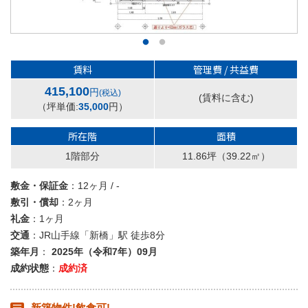
賃料
管理費 / 共益費
415,100
円
(税込)
(賃料に含む)
（坪単価:
35,000
円）
所在階
面積
1階部分
11.86坪
（39.22㎡）
敷金・保証金
：12ヶ月 / -
敷引・償却
：2ヶ月
礼金
：1ヶ月
交通
：JR山手線「新橋」駅 徒歩8分
築年月
：
2025年（令和7年）09月
成約状態
：
成約済
新築物件!飲食可!