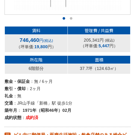
賃料
管理費 / 共益費
746,460
205,341円
円
(税込)
(税込)
（坪単価:
5,447
円）
（坪単価:
19,800
円）
所在階
面積
6階部分
37.7坪
（124.63㎡）
敷金・保証金
：無 / 6ヶ月
敷引・償却
：2ヶ月
礼金
：無
交通
：JR山手線「新橋」駅 徒歩1分
築年月
：
1971年（昭和46年）02月
成約状態
：
成約済
ビル内に郵便局・医療生活施設・飲食店舗のある総合ビ