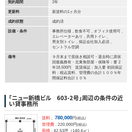
契約期間
2年
更新料
新賃料の1ヶ月分
成約状態
成約済
設備・条件
事務所仕様 , 飲食不可 , オフィス使用可 ,
エレベーターあり
,
共用トイレ
,
男女別トイレ
,
保証会社加入必須
,
セントラル空調
備考
９月末まで居抜き相談可・退去時に原状
回復義務有・北東角部屋・保険等：要 2
年18,500円 賃貸保証：加入要 初回保証
料：税込賃料、管理費の合計１００％年
間保証料合計１０％
「ニュー新橋ビル 603-2号」周辺の条件の近
い貸事務所
780,000
賃料
;
円
(税込)
管理費
; 220,000円
(税込)
面積
;
42.53坪
（140.6㎡）