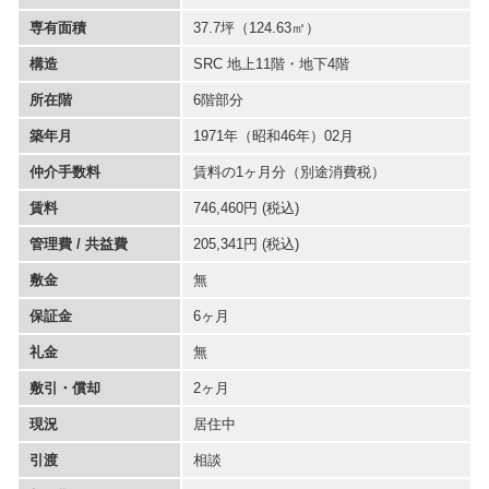
専有面積
37.7坪
（124.63㎡）
構造
SRC 地上11階・地下4階
所在階
6階部分
築年月
1971年（昭和46年）02月
仲介手数料
賃料の1ヶ月分（別途消費税）
賃料
746,460円 (税込)
管理費 / 共益費
205,341円 (税込)
敷金
無
保証金
6ヶ月
礼金
無
敷引・償却
2ヶ月
現況
居住中
引渡
相談