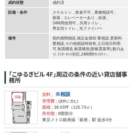
成約状態
成約済
設備・条件
スケルトン , 飲食不可 , 業種相談可 ,
新築
,
エレベーターあり
,
給湯
,
24時間使用可
,
共用トイレ
,
男女別トイレ
,
光ファイバー
備考
契約期間相談,保証金償却:要相談,更新料:
要相談,その他相談時候有,土日祝日利用
可,制震構造,耐震構造(新耐震基準),動力あ
り,ｲﾝﾀｰﾈｯﾄ対応,24時間ｾｷｭﾘﾃｨｰ,
「こゆるぎビル 4F」周辺の条件の近い貸店舗事
務所
※相談
賃料
;
管理費
;
(賃料に含む)
面積
;
38.03坪
（125.73㎡）
所在階
; 8階部分
東京メトロ銀座線「銀座」駅 徒歩3分