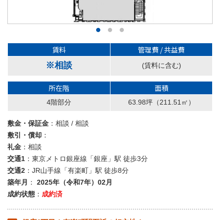
賃料
管理費 / 共益費
※相談
(賃料に含む)
所在階
面積
4階部分
63.98坪
（211.51㎡）
敷金・保証金
：相談 / 相談
敷引・償却
：
礼金
：相談
交通1
：東京メトロ銀座線「銀座」駅 徒歩3分
交通2
：JR山手線「有楽町」駅 徒歩8分
築年月
：
2025年（令和7年）02月
成約状態
：
成約済