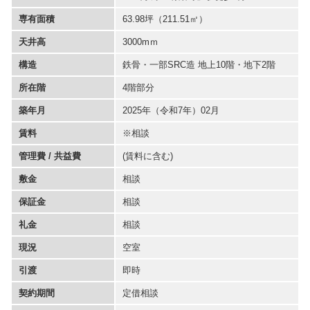
専有面積
63.98坪
（211.51㎡）
天井高
3000mｍ
構造
鉄骨・一部SRC造 地上10階・地下2階
所在階
4階部分
築年月
2025年（令和7年）02月
賃料
※相談
管理費 / 共益費
(賃料に含む)
敷金
相談
保証金
相談
礼金
相談
現況
空室
引渡
即時
契約期間
定借相談