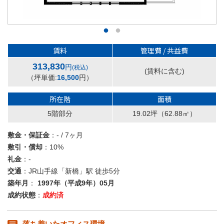
賃料
管理費 / 共益費
313,830
円
(税込)
(賃料に含む)
（坪単価:
16,500
円）
所在階
面積
5階部分
19.02坪
（62.88㎡）
敷金・保証金
：- / 7ヶ月
敷引・償却
：10%
礼金
：-
交通
：JR山手線「新橋」駅 徒歩5分
築年月
：
1997年（平成9年）05月
成約状態
：
成約済
落ち着いたオフィス環境