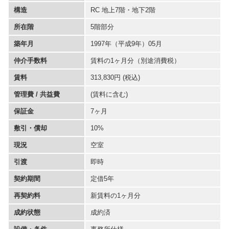
構造
RC 地上7階・地下2階
所在階
5階部分
築年月
1997年（平成9年）05月
仲介手数料
賃料の1ヶ月分（別途消費税）
賃料
313,830円 (税込)
管理費 / 共益費
(賃料に含む)
保証金
7ヶ月
敷引・償却
10%
現況
空室
引渡
即時
契約期間
定借5年
再契約料
新賃料の1ヶ月分
成約状態
成約済