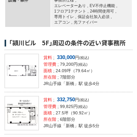
設備・条件
事務所仕様 ,
エレベーターあり
,
EV不停止機能
,
1フロア1テナント
,
24時間使用可
,
専用トイレ
,
保証会社加入必須
,
エアコン
,
光ファイバー
「潁川ビル 5F」周辺の条件の近い貸事務所
330,000
賃料
;
円
(税込)
管理費
; 79,200円
(税込)
面積
;
24.09坪
（79.64㎡）
所在階
; 7階部分
JR山手線「新橋」駅 徒歩4分
332,750
賃料
;
円
(税込)
管理費
; 99,825円
(税込)
面積
;
27.5坪
（90.92㎡）
所在階
; 6階部分
JR山手線「新橋」駅 徒歩5分