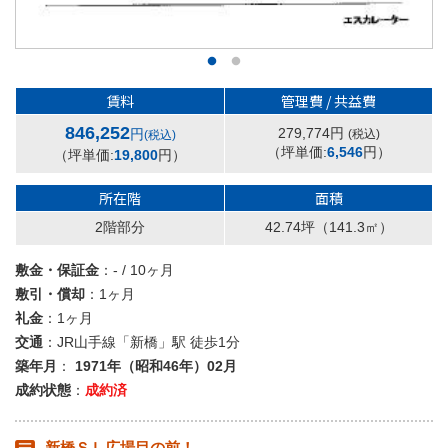
賃料
管理費 / 共益費
846,252
279,774円
円
(税込)
(税込)
（坪単価:
6,546
円）
（坪単価:
19,800
円）
所在階
面積
2階部分
42.74坪
（141.3㎡）
敷金・保証金
：- / 10ヶ月
敷引・償却
：1ヶ月
礼金
：1ヶ月
交通
：JR山手線「新橋」駅 徒歩1分
築年月
：
1971年（昭和46年）02月
成約状態
：
成約済
新橋ＳＬ広場目の前！