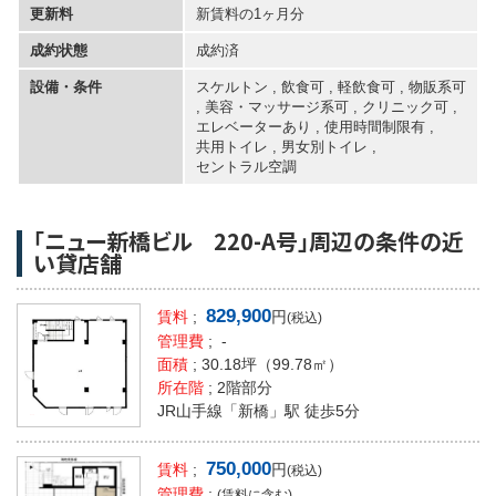
更新料
新賃料の1ヶ月分
成約状態
成約済
設備・条件
スケルトン , 飲食可 , 軽飲食可 , 物販系可
, 美容・マッサージ系可 , クリニック可 ,
エレベーターあり
,
使用時間制限有
,
共用トイレ
,
男女別トイレ
,
セントラル空調
「ニュー新橋ビル 220-A号」周辺の条件の近
い貸店舗
829,900
賃料
;
円
(税込)
管理費
; -
面積
;
30.18坪
（99.78㎡）
所在階
; 2階部分
JR山手線「新橋」駅 徒歩5分
750,000
賃料
;
円
(税込)
管理費
;
(賃料に含む)