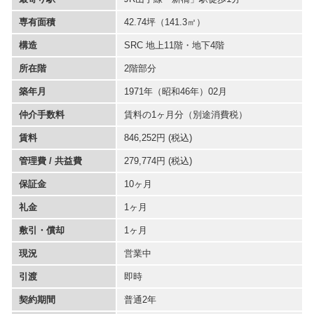
専有面積
42.74坪
（141.3㎡）
構造
SRC 地上11階・地下4階
所在階
2階部分
築年月
1971年（昭和46年）02月
仲介手数料
賃料の1ヶ月分（別途消費税）
賃料
846,252円 (税込)
管理費 / 共益費
279,774円 (税込)
保証金
10ヶ月
礼金
1ヶ月
敷引・償却
1ヶ月
現況
営業中
引渡
即時
契約期間
普通2年