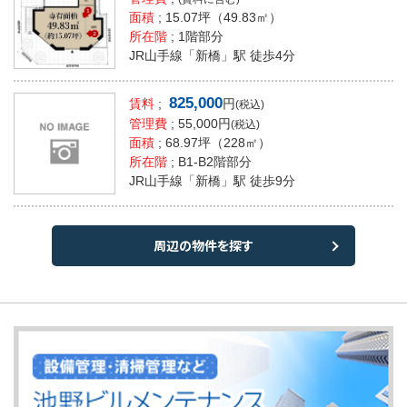
面積
;
15.07坪
（49.83㎡）
所在階
; 1階部分
JR山手線「新橋」駅 徒歩4分
825,000
賃料
;
円
(税込)
管理費
; 55,000円
(税込)
面積
;
68.97坪
（228㎡）
所在階
; B1-B2階部分
JR山手線「新橋」駅 徒歩9分
周辺の物件を探す