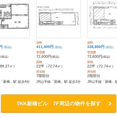
賃料
賃料
円
411,400
円
338,800
円
(税込)
(税込)
(税込)
管理費
管理費
円
72,600円
72,600円
(税込)
(税込)
(税込)
面積
面積
88.27㎡）
22坪
（72.74㎡）
22坪
（72.74㎡）
所在階
所在階
7階部分
2階部分
線「新橋」駅 徒歩4分
JR山手線「新橋」駅 徒歩3分
JR山手線「新橋」駅
TKK新橋ビル 7F周辺の物件を探す