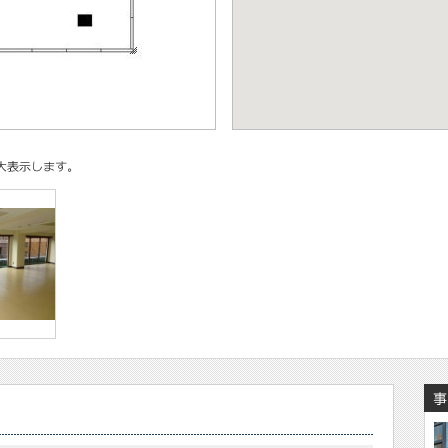
Keyboard shortcuts
Image m