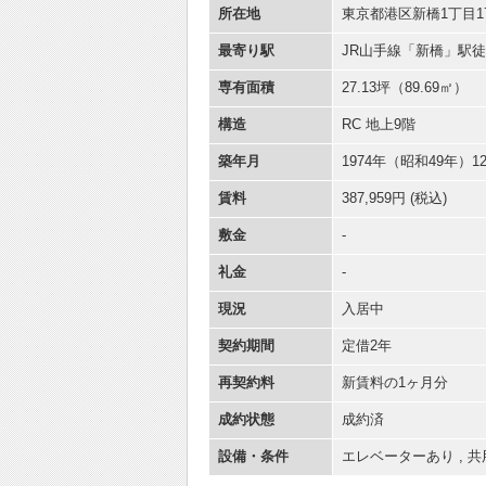
所在地
東京都港区新橋1丁目17
最寄り駅
JR山手線「新橋」駅徒
専有面積
27.13坪
（89.69㎡）
構造
RC 地上9階
築年月
1974年（昭和49年）1
賃料
387,959円 (税込)
敷金
-
礼金
-
現況
入居中
契約期間
定借2年
再契約料
新賃料の1ヶ月分
成約状態
成約済
設備・条件
エレベーターあり
,
共