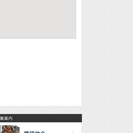
ay be subject to copyright
Terms
Report a problem