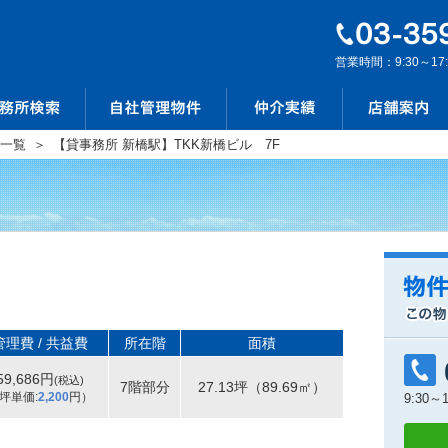
営業時間：9:30～17
一覧
＞
【貸事務所 新橋駅】TKK新橋ビル 7F
管理費 / 共益費
所在階
面積
59,686円
(税込)
7階部分
27.13坪
（89.69㎡）
坪単価:
2,200
円）
9:30