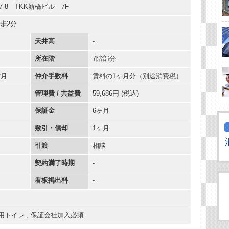
-8 TKK新橋ビル 7F
歩2分
天井高
-
所在階
7階部分
2月
仲介手数料
賃料の1ヶ月分（別途消費税）
管理費 / 共益費
59,686円 (税込)
保証金
6ヶ月
敷引・償却
1ヶ月
引渡
相談
契約満了時期
-
看板掲出料
-
用トイレ
,
保証会社加入必須