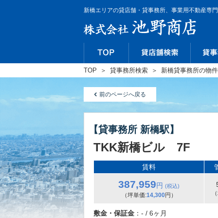
新橋エリアの貸店舗・貸事務所、事業用不動産専門
TOP
＞
貸事務所検索
＞
新橋貸事務所の物件
前のページへ戻る
【貸事務所 新橋駅】
TKK新橋ビル 7F
賃料
387,959
円
(税込)
（
（坪単価:
14,300
円）
敷金・保証金
：- / 6ヶ月