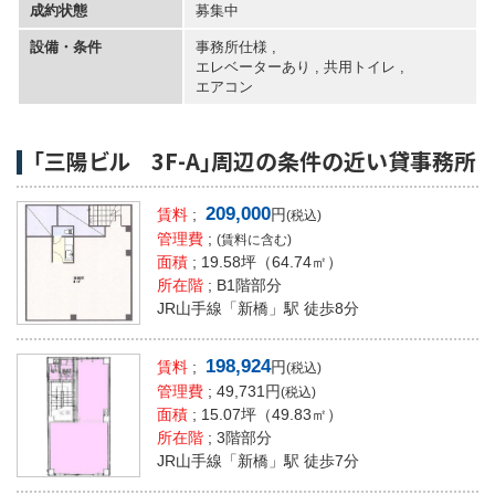
成約状態
募集中
設備・条件
事務所仕様 ,
エレベーターあり
,
共用トイレ
,
エアコン
「三陽ビル 3F-A」周辺の条件の近い貸事務所
209,000
賃料
;
円
(税込)
管理費
;
(賃料に含む)
面積
;
19.58坪
（64.74㎡）
所在階
; B1階部分
JR山手線「新橋」駅 徒歩8分
198,924
賃料
;
円
(税込)
管理費
; 49,731円
(税込)
面積
;
15.07坪
（49.83㎡）
所在階
; 3階部分
JR山手線「新橋」駅 徒歩7分