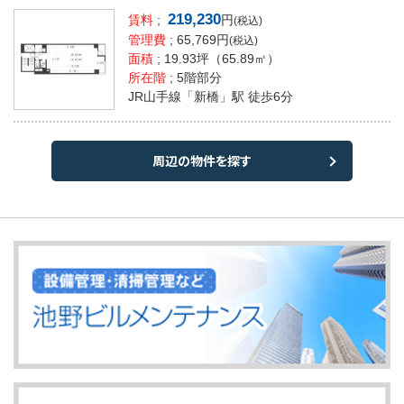
219,230
賃料
;
円
(税込)
管理費
; 65,769円
(税込)
面積
;
19.93坪
（65.89㎡）
所在階
; 5階部分
JR山手線「新橋」駅 徒歩6分
周辺の物件を探す