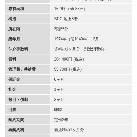
専有面積
16.9坪
（55.88㎡）
構造
SRC 地上8階
所在階
3階部分
築年月
1974年（昭和49年）12月
仲介手数料
賃料の1ヶ月分（別途消費税）
賃料
204,490円 (税込)
管理費 / 共益費
55,700円 (税込)
保証金
6ヶ月
礼金
1ヶ月
敷引・償却
2ヶ月
引渡
即時
契約期間
定借2年
再契約料
新賃料の1ヶ月分