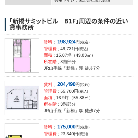
共用トイレ
,
保証会社加入必須
「新橋サミットビル B1F」周辺の条件の近い
貸事務所
198,924
賃料
;
円
(税込)
管理費
; 49,731円
(税込)
面積
;
15.07坪
（49.83㎡）
所在階
; 3階部分
JR山手線「新橋」駅 徒歩7分
204,490
賃料
;
円
(税込)
管理費
; 55,700円
(税込)
面積
;
16.9坪
（55.88㎡）
所在階
; 3階部分
JR山手線「新橋」駅 徒歩7分
175,000
賃料
;
円
(税別)
管理費
; 23,340円
(税別)