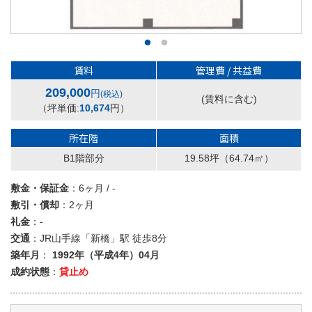
賃料
管理費 / 共益費
209,000
円
(税込)
(賃料に含む)
（坪単価:
10,674
円）
所在階
面積
B1階部分
19.58坪
（64.74㎡）
敷金・保証金
：6ヶ月 / -
敷引・償却
：2ヶ月
礼金
：-
交通
：JR山手線「新橋」駅 徒歩8分
築年月
：
1992年（平成4年）04月
成約状態
：
貸止め