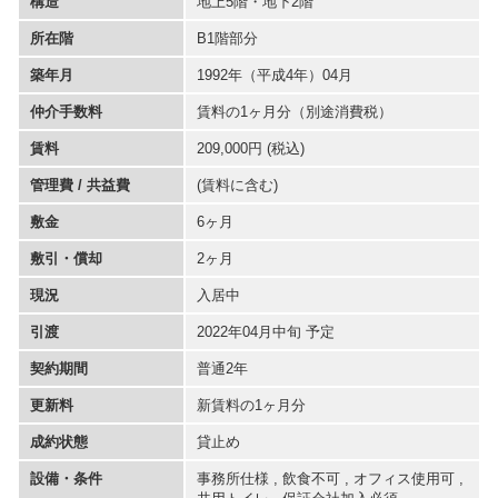
構造
地上5階・地下2階
所在階
B1階部分
築年月
1992年（平成4年）04月
仲介手数料
賃料の1ヶ月分（別途消費税）
賃料
209,000円 (税込)
管理費 / 共益費
(賃料に含む)
敷金
6ヶ月
敷引・償却
2ヶ月
現況
入居中
引渡
2022年04月中旬 予定
契約期間
普通2年
更新料
新賃料の1ヶ月分
成約状態
貸止め
設備・条件
事務所仕様 , 飲食不可 , オフィス使用可 ,