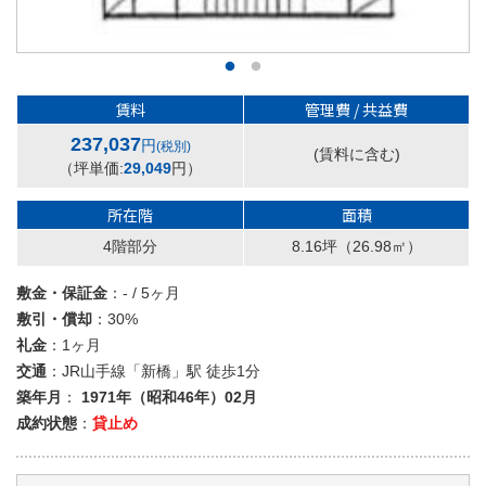
賃料
管理費 / 共益費
237,037
円
(税別)
(賃料に含む)
（坪単価:
29,049
円）
所在階
面積
4階部分
8.16坪
（26.98㎡）
敷金・保証金
：- / 5ヶ月
敷引・償却
：30%
礼金
：1ヶ月
交通
：JR山手線「新橋」駅 徒歩1分
築年月
：
1971年（昭和46年）02月
成約状態
：
貸止め