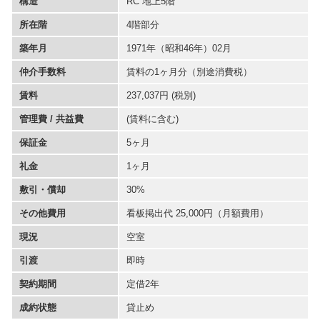
構造
RC 地上5階
所在階
4階部分
築年月
1971年（昭和46年）02月
仲介手数料
賃料の1ヶ月分（別途消費税）
賃料
237,037円 (税別)
管理費 / 共益費
(賃料に含む)
保証金
5ヶ月
礼金
1ヶ月
敷引・償却
30%
その他費用
看板掲出代 25,000円（月額費用）
現況
空室
引渡
即時
契約期間
定借2年
成約状態
貸止め