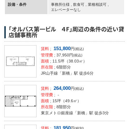
設備・条件
事務所仕様 , 飲食可 , 業種相談可 ,
エレベーターなし
「オルバス第一ビル ４F」周辺の条件の近い貸
店舗事務所
151,800
賃料
;
円
(税込)
管理費
; 37,950円
(税込)
面積
;
11.5坪
（38.03㎡）
所在階
; 6階部分
JR山手線「新橋」駅 徒歩6分
264,000
賃料
;
円
(税込)
管理費
; -
面積
;
15坪
（49.6㎡）
所在階
; 8階部分
東京メトロ銀座線「新橋」駅 徒歩3分
181,950
賃料
;
円
(税別)